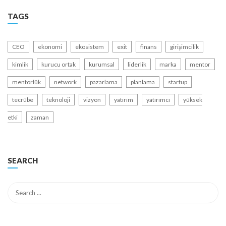
TAGS
CEO
ekonomi
ekosistem
exit
finans
girişimcilik
kimlik
kurucu ortak
kurumsal
liderlik
marka
mentor
mentorlük
network
pazarlama
planlama
startup
tecrübe
teknoloji
vizyon
yatırım
yatırımcı
yüksek
etki
zaman
SEARCH