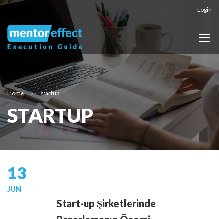
Login
Home
startup
STARTUP
13
JUN
Start-up Şirketlerinde