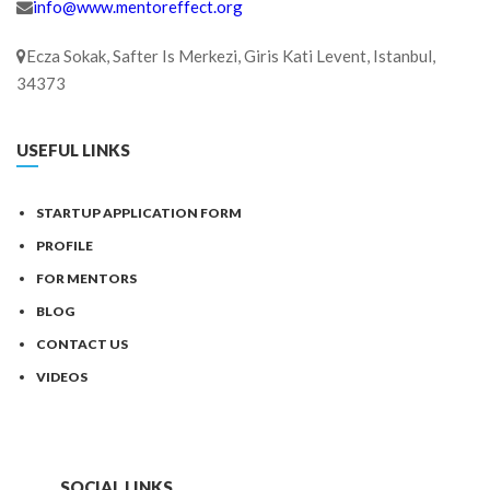
info@www.mentoreffect.org
Ecza Sokak, Safter Is Merkezi, Giris Kati Levent, Istanbul,
34373
USEFUL LINKS
STARTUP APPLICATION FORM
PROFILE
FOR MENTORS
BLOG
CONTACT US
VIDEOS
SOCIAL LINKS