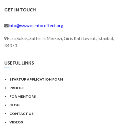
GET IN TOUCH
info@www.mentoreffect.org
Ecza Sokak, Safter Is Merkezi, Giris Kati Levent, Istanbul,
34373
USEFUL LINKS
STARTUP APPLICATION FORM
PROFILE
FOR MENTORS
BLOG
CONTACT US
VIDEOS