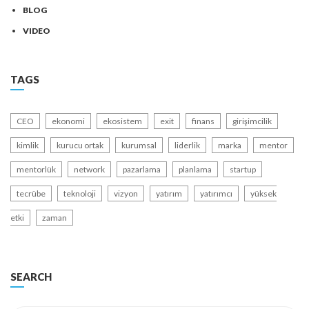
BLOG
VIDEO
TAGS
CEO
ekonomi
ekosistem
exit
finans
girişimcilik
kimlik
kurucu ortak
kurumsal
liderlik
marka
mentor
mentorlük
network
pazarlama
planlama
startup
tecrübe
teknoloji
vizyon
yatırım
yatırımcı
yüksek
etki
zaman
SEARCH