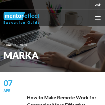
Login
Home
marka
MARKA
07
APR
How to Make Remote Work for