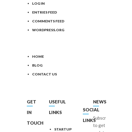
LOG IN
ENTRIES FEED
COMMENTS FEED
WORDPRESS.ORG
HOME
BLOG
CONTACT US
GET
USEFUL
NEWSLETTERS
SOCIAL
IN
LINKS
Subscribe
LINKS
TOUCH
to get
STARTUP