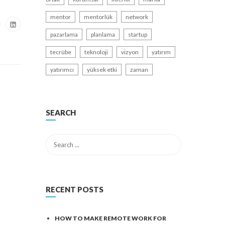
mentor
mentorlük
network
pazarlama
planlama
startup
tecrübe
teknoloji
vizyon
yatırım
yatırımcı
yüksek etki
zaman
SEARCH
RECENT POSTS
HOW TO MAKE REMOTE WORK FOR