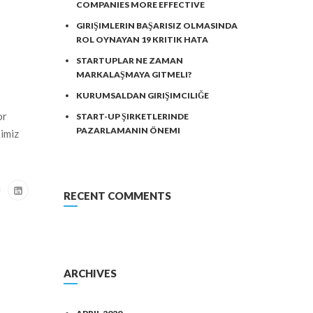
COMPANIES MORE EFFECTIVE
GIRIŞIMLERIN BAŞARISIZ OLMASINDA
ROL OYNAYAN 19 KRITIK HATA
STARTUPLAR NE ZAMAN
MARKALAŞMAYA GITMELI?
KURUMSALDAN GIRIŞIMCILIĞE
or
START-UP ŞIRKETLERINDE
PAZARLAMANIN ÖNEMI
ğimiz
RECENT COMMENTS
ARCHIVES