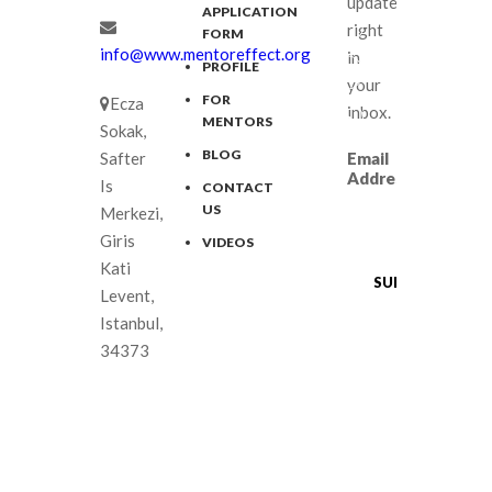
updates
APPLICATION
right
FORM
info@www.mentoreffect.org
in
FACEBOOK
PROFILE
your
FOR
Ecza
TWITTER
inbox.
MENTORS
Sokak,
LINKEDIN
BLOG
Safter
Email
Address
Is
CONTACT
YOUTUBE
US
Merkezi,
Giris
VIDEOS
Kati
Levent,
Istanbul,
34373