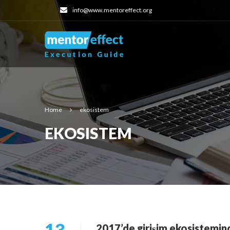
info@www.mentoreffect.org
Home
ekosistem
EKOSISTEM
13
2017’de girişim ekosistemin