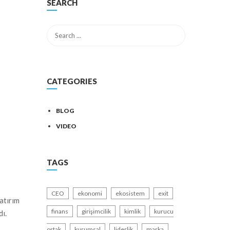
SEARCH
CATEGORIES
BLOG
VIDEO
TAGS
CEO
ekonomi
ekosistem
exit
atırım
finans
girişimcilik
kimlik
kurucu
ı.
ortak
kurumsal
liderlik
marka