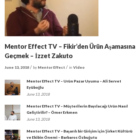
Mentor Effect TV – Fikir’den Ürün Aşamasına
Geçmek – İzzet Zakuto
June 13, 2018
by
Mentor Effect
in
Video
Mentor Effect TV – Ürün Pazar Uyumu – Ali Servet
Eyüboğlu
June 13, 2018
Mentor Effect TV – Müşterilerin Bayılacağı Ürün Nasıl
Geliştirilir? – Ömer Erkmen
June 13, 2018
Mentor Effect TV – Başarılı bir Girişim için Şirket Kültürü
ve Ekibin Önemi – Barbaros Özbuğutu