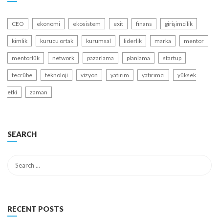
CEO
ekonomi
ekosistem
exit
finans
girişimcilik
kimlik
kurucu ortak
kurumsal
liderlik
marka
mentor
mentorlük
network
pazarlama
planlama
startup
tecrübe
teknoloji
vizyon
yatırım
yatırımcı
yüksek
etki
zaman
SEARCH
RECENT POSTS