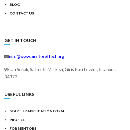
BLOG
CONTACT US
GET IN TOUCH
info@www.mentoreffect.org
Ecza Sokak, Safter Is Merkezi, Giris Kati Levent, Istanbul,
34373
USEFUL LINKS
STARTUP APPLICATION FORM
PROFILE
FOR MENTORS