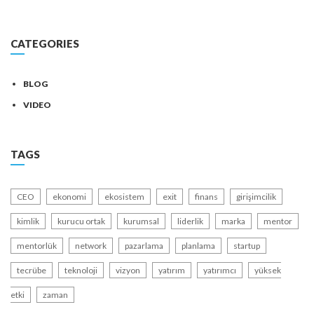
CATEGORIES
BLOG
VIDEO
TAGS
CEO
ekonomi
ekosistem
exit
finans
girişimcilik
kimlik
kurucu ortak
kurumsal
liderlik
marka
mentor
mentorlük
network
pazarlama
planlama
startup
tecrübe
teknoloji
vizyon
yatırım
yatırımcı
yüksek
etki
zaman