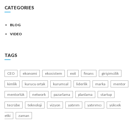
CATEGORIES
BLOG
VIDEO
TAGS
CEO
ekonomi
ekosistem
exit
finans
girişimcilik
kimlik
kurucu ortak
kurumsal
liderlik
marka
mentor
mentorlük
network
pazarlama
planlama
startup
tecrübe
teknoloji
vizyon
yatırım
yatırımcı
yüksek
etki
zaman