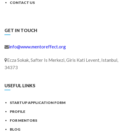
CONTACT US
GET IN TOUCH
info@www.mentoreffect.org
Ecza Sokak, Safter Is Merkezi, Giris Kati Levent, Istanbul,
34373
USEFUL LINKS
STARTUP APPLICATION FORM
PROFILE
FOR MENTORS
BLOG