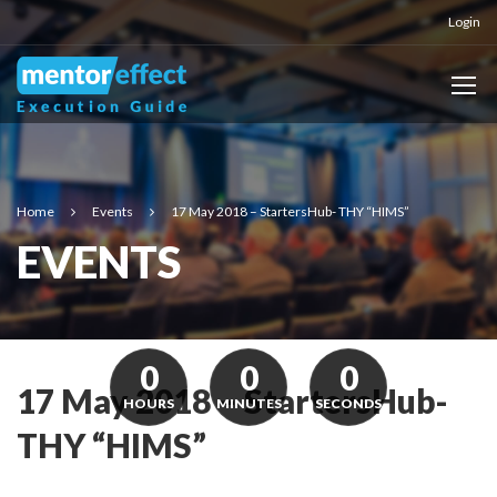
Login
Home
Events
17 May 2018 – StartersHub- THY “HIMS”
EVENTS
0
0
0
17 May 2018 – StartersHub-
HOURS
MINUTES
SECONDS
THY “HIMS”